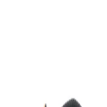
7–15 days
500–2,000 pcs
15–25 days
> 2,000 pcs
25–45
< 500 pcs
days
ملف الشركة
20+
Years
200+
Staff
$10M+
Export
3000+
Products
شركة متخصصة في تصنيع الأدوات الكهربائية واليدوية، متخصصة
في OEM/ODM للأسواق العالمية.
CE
RoHS
ISO 9001
الأسئلة الشائعة
ما هو الحد الأدنى للطلب (MOQ)؟