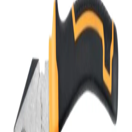
هل يمكنني طلب عينات؟